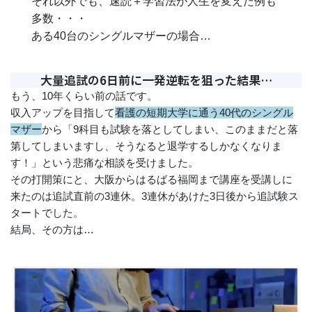
それ以外でも、速読＋学習法が人生を変えた例も
多数・・・
ある40台のシングルマザーの場合…
大量追試の6日前に一発逆転を狙った結果…
もう、10年くらい前の話です。
収入アップを目指して
看護の短期大学に通う40代のシングル
マザー
から「9科目も試験を落としてしまい、このままだと落
第してしまいますし、そうなると退学するしかなくなりま
す！」という悲痛な相談を受けました。
その打開策にと、大阪からはるばる福岡まで講座を受講しに
来たのは追試直前の3連休。3連休があけた3日後から追試験ス
タートでした。
結局、その方は…