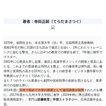
著者：寺田正嗣（てらだまさつぐ）
1970年、福岡生まれ。名古屋大学（法）卒。元福岡県立高校教師。
高校2年生の秋に日課の立ち読みで速読と出会い、1年にわたりトレーニ
ングに励むも撃沈。さらに計4つの教室での挫折を経て、7年後に独学で
マスター。
2001年に公務員を辞し起業。速読と高速学習メソッドの開発と普及にあ
たる。これまでの受講者は2600人を数え、その修得率は98%超。高い修
得率と実用性の高さが評判となり、多くの経営者・ビジネス書作家や大
学教授らがクチコミで訪れている。
また７つのライバル業者から顧問や技術指導の依頼を受けるなど、業界
内での信頼も厚い。
2014年度に
日本で初めて大学の授業として速読講座が採用
されたのを機
に、2017年度から九州大学大学院に進学（2024年秋に博士課程を単位
取得満期退学）。専門は
読書教育
と
学習ストラテジー
。日本読書学会会
員。